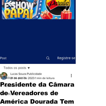
Registre-se
Post
Todos os posts
Lucas Souza Publicidade
Todos os posts
21 de dez. de 2023
1 min de leitura
Presidente da Câmara
Notícias
de Vereadores de
Notícias
América Dourada Tem
Notícias