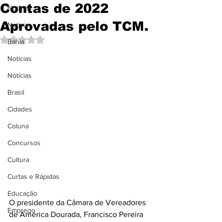
Contas de 2022
Notícias
Aprovadas pelo TCM.
Notícias
Avaliado com NaN de 5 estrelas.
Bahia
Notícias
Notícias
Brasil
Cidades
Coluna
Concursos
Cultura
Curtas e Rápidas
Educação
O presidente da Câmara de Vereadores 
Emprego
de América Dourada, Francisco Pereira 