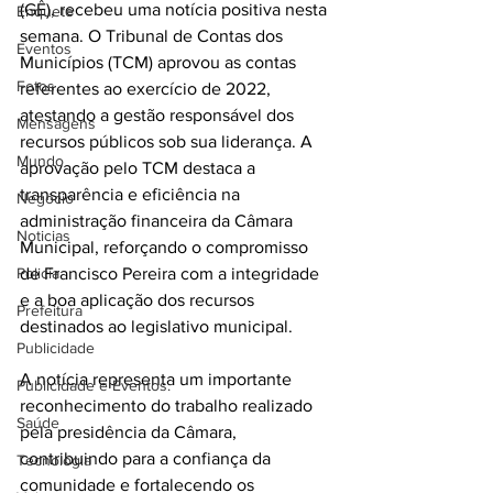
(GÊ), recebeu uma notícia positiva nesta 
Enquete
semana. O Tribunal de Contas dos 
Eventos
Municípios (TCM) aprovou as contas 
Fotos
referentes ao exercício de 2022, 
atestando a gestão responsável dos 
Mensagens
recursos públicos sob sua liderança. A 
Mundo
aprovação pelo TCM destaca a 
transparência e eficiência na 
Negócio
administração financeira da Câmara 
Noticias
Municipal, reforçando o compromisso 
Policia
de Francisco Pereira com a integridade 
e a boa aplicação dos recursos 
Prefeitura
destinados ao legislativo municipal. 
Publicidade
A notícia representa um importante 
Publicidade e Eventos.
reconhecimento do trabalho realizado 
Saúde
pela presidência da Câmara, 
contribuindo para a confiança da 
Tecnologia
comunidade e fortalecendo os 