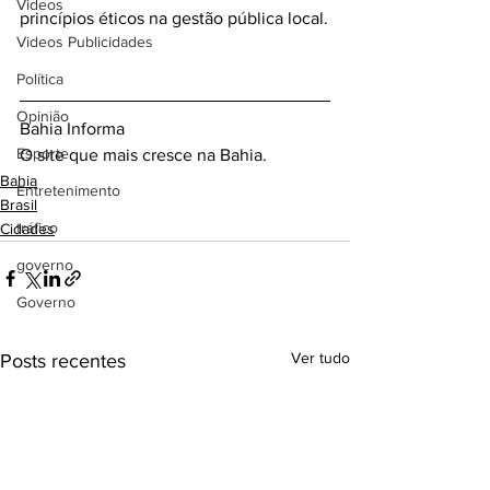
Videos
princípios éticos na gestão pública local.
Videos Publicidades
Política
Opinião
Bahia Informa 
Esporte
O site que mais cresce na Bahia.
Bahia
Entretenimento
Brasil
tráfico
Cidades
governo
Governo
Ver tudo
Posts recentes