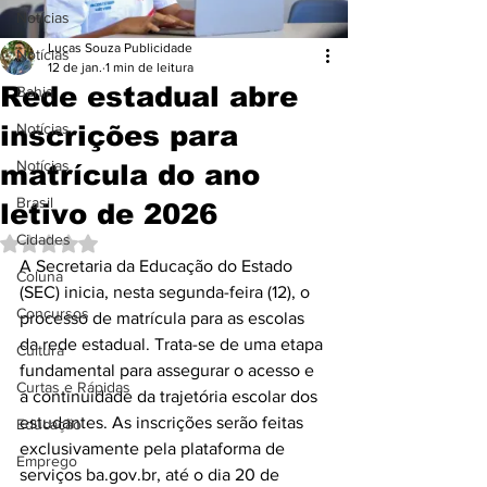
Notícias
Lucas Souza Publicidade
Notícias
12 de jan.
1 min de leitura
Rede estadual abre
Bahia
inscrições para
Notícias
Notícias
matrícula do ano
Brasil
letivo de 2026
Cidades
Avaliado com NaN de 5 estrelas.
A Secretaria da Educação do Estado 
Coluna
(SEC) inicia, nesta segunda-feira (12), o 
Concursos
processo de matrícula para as escolas 
da rede estadual. Trata-se de uma etapa 
Cultura
fundamental para assegurar o acesso e 
Curtas e Rápidas
a continuidade da trajetória escolar dos 
estudantes. As inscrições serão feitas 
Educação
exclusivamente pela plataforma de 
Emprego
serviços ba.gov.br, até o dia 20 de 