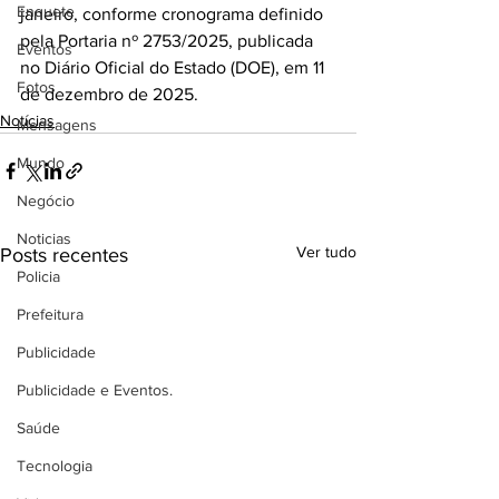
Enquete
janeiro, conforme cronograma definido 
pela Portaria nº 2753/2025, publicada 
Eventos
no Diário Oficial do Estado (DOE), em 11 
Fotos
de dezembro de 2025.
Notícias
Mensagens
Mundo
Negócio
Noticias
Ver tudo
Posts recentes
Policia
Prefeitura
Publicidade
Publicidade e Eventos.
Saúde
Tecnologia