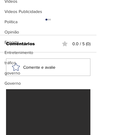
Videos
Videos Publicidades
Política
Opinião
Esporte
Comentários
0.0 / 5 (0)
Entretenimento
tráfico
Tarifas de Trump:
PF e Ibama
Comente e avalie
governo
Brasil se prepara
deflagram Op
para impacto
Fortuna cont
Governo
econômico
garimpo ileg
terra indígen