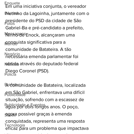
Enquete
Em uma iniciativa conjunta, o vereador 
Eventos
Netinho da Lagoinha, juntamente com o 
presidente do PSD da cidade de São 
Fotos
Gabriel-Ba e pré-candidato a prefeito, 
Mensagens
Ninho de Enock, alcançaram uma 
conquista significativa para a 
Mundo
comunidade de Batateira. A tão 
Negócio
necessária emenda parlamentar foi 
obtida através do deputado federal 
Noticias
Diego Coronel (PSD).
Policia
Prefeitura
A comunidade de Batateira, localizada 
em São Gabriel, enfrentava uma difícil 
Publicidade
situação, sofrendo com a escassez de 
Publicidade e Eventos.
água por dois longos anos. O poço, 
agora possível graças à emenda 
Saúde
conquistada, representa uma resposta 
Tecnologia
eficaz para um problema que impactava 