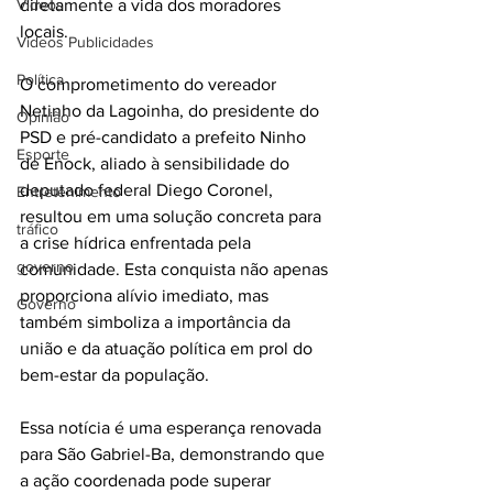
Videos
diretamente a vida dos moradores 
locais.
Videos Publicidades
Política
O comprometimento do vereador 
Netinho da Lagoinha, do presidente do 
Opinião
PSD e pré-candidato a prefeito Ninho 
Esporte
de Enock, aliado à sensibilidade do 
deputado federal Diego Coronel, 
Entretenimento
resultou em uma solução concreta para 
tráfico
a crise hídrica enfrentada pela 
governo
comunidade. Esta conquista não apenas 
proporciona alívio imediato, mas 
Governo
também simboliza a importância da 
união e da atuação política em prol do 
bem-estar da população.
Essa notícia é uma esperança renovada 
para São Gabriel-Ba, demonstrando que 
a ação coordenada pode superar 