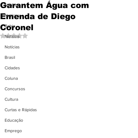
Garantem Água com
Notícias
Emenda de Diego
Notícias
Coronel
Bahia
Avaliado com NaN de 5 estrelas.
Notícias
Notícias
Brasil
Cidades
Coluna
Concursos
Cultura
Curtas e Rápidas
Educação
Emprego