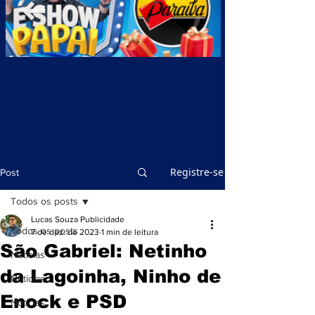
Registre-se
Post
Todos os posts
Lucas Souza Publicidade
Todos os posts
7 de dez. de 2023
1 min de leitura
São Gabriel: Netinho
Notícias
da Lagoinha, Ninho de
Notícias
Enock e PSD
Notícias