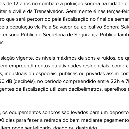
ais de 12 anos no combate à poluição sonora na cidade e
litar e civil e da Transalvador. Geralmente é nas terças-fe
ro que será percorrido pela fiscalização no final de sema
pela população via Fala Salvador ou aplicativo Sonora Sal
Defensoria Pública e Secretaria de Segurança Pública tam
s.
slação vigente, os níveis máximos de sons e ruídos, de q
 em empreendimentos ou atividades residenciais, comerci
ais, industriais ou especiais, públicas ou privadas assim c
0 dB (decibéis), no período compreendido entre 22h e 7h
entes de fiscalização utilizam decibelímetros, aparelhos 
 os equipamentos sonoros são levados para um depósito,
 90 dias para fazer a retirada do bem mediante pagamento
o item pode ser leiloado, doado ou destruído.