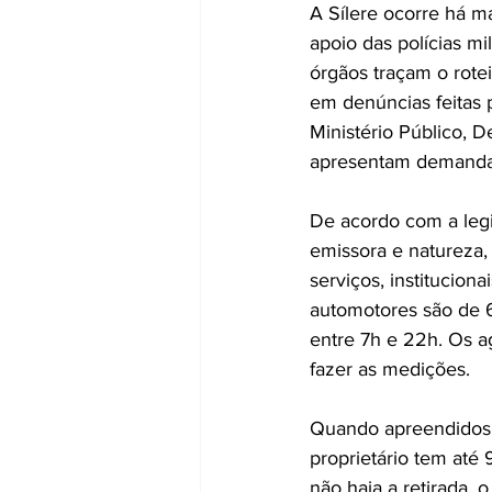
A Sílere ocorre há m
apoio das polícias mi
órgãos traçam o rotei
em denúncias feitas 
Ministério Público, 
apresentam demanda
De acordo com a legi
emissora e natureza,
serviços, institucion
automotores são de 6
entre 7h e 22h. Os ag
fazer as medições.
Quando apreendidos,
proprietário tem até
não haja a retirada, 