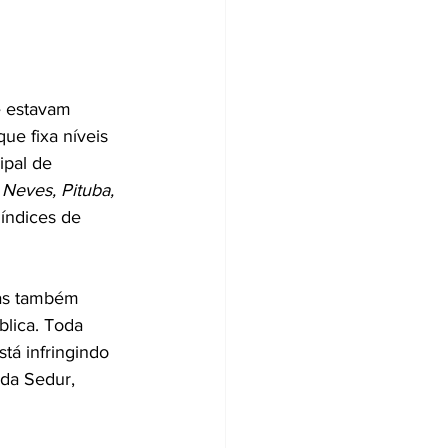
 estavam 
ue fixa níveis 
ipal de 
Neves, Pituba, 
índices de 
ias também 
lica. Toda 
tá infringindo 
da Sedur, 