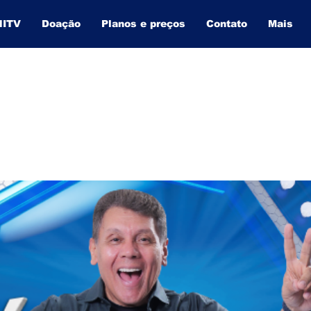
NITV
Doação
Planos e preços
Contato
Mais
BAHIA INFORMA
O SITE QUE MAIS CRESCE NA BAHIA.