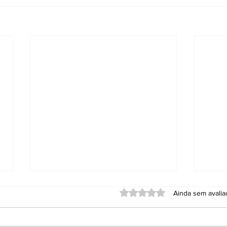
Avaliado com 0 de 5 estrel
Ainda sem avali