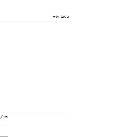
Ver tudo
as.
ações