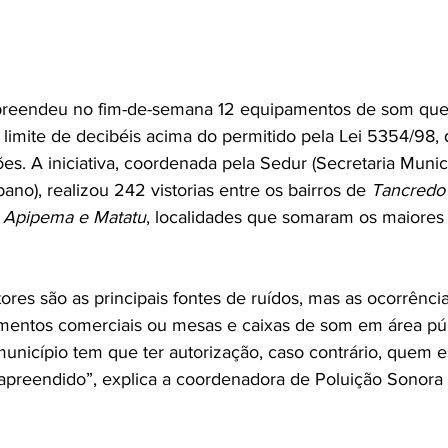
preendeu no fim-de-semana 12 equipamentos de som que
limite de decibéis acima do permitido pela Lei 5354/98, q
es. A iniciativa, coordenada pela Sedur (Secretaria Munic
o), realizou 242 vistorias entre os bairros de 
Tancredo 
m Apipema e Matatu
, localidades que somaram os maiores 
ores são as principais fontes de ruídos, mas as ocorrênc
mentos comerciais ou mesas e caixas de som em área púb
unicípio tem que ter autorização, caso contrário, quem es
 apreendido”, explica a coordenadora de Poluição Sonora 