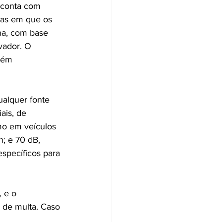
 conta com 
iras em que os 
na, com base 
vador. O 
bém 
ualquer fonte 
ais, de 
omo em veículos 
; e 70 dB, 
específicos para 
 e o 
 de multa. Caso 