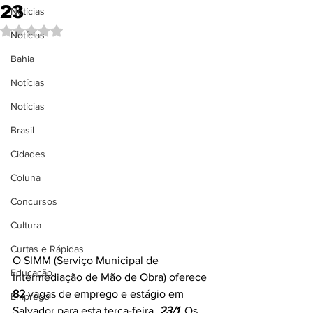
23
Notícias
Avaliado com NaN de 5 estrelas.
Notícias
Bahia
Notícias
Notícias
Brasil
Cidades
Coluna
Concursos
Cultura
Curtas e Rápidas
O SIMM (Serviço Municipal de 
Educação
Intermediação de Mão de Obra) oferece 
82 
vagas de emprego e estágio em 
Emprego
Salvador para esta terça-feira, 
23/1
. Os 