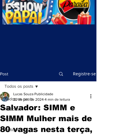
Registre-se
Post
Todos os posts
Lucas Souza Publicidade
Todos os posts
22 de jan. de 2024
4 min de leitura
Salvador: SIMM e
Notícias
SIMM Mulher mais de
Notícias
80 vagas nesta terça,
Notícias