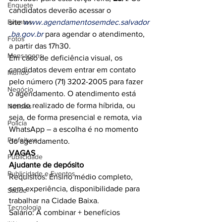
Enquete
candidatos deverão acessar o 
Eventos
site 
www.agendamentosemdec.salvador
.ba.gov.br
 para agendar o atendimento, 
Fotos
a partir das 17h30.
Mensagens
Em caso de deficiência visual, os 
candidatos devem entrar em contato 
Mundo
pelo número (71) 3202-2005 para fazer 
Negócio
o agendamento. O atendimento está 
sendo realizado de forma híbrida, ou 
Noticias
seja, de forma presencial e remota, via 
Policia
WhatsApp – a escolha é no momento 
Prefeitura
do agendamento.
VAGAS
Publicidade
Ajudante de depósito 
Publicidade e Eventos.
Requisitos: Ensino médio completo, 
sem experiência, disponibilidade para 
Saúde
trabalhar na Cidade Baixa.
Tecnologia
Salário: A combinar + benefícios