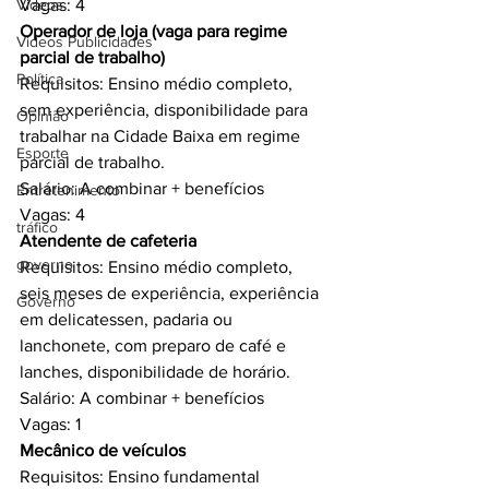
Videos
Vagas: 4
Operador de loja (vaga para regime 
Videos Publicidades
parcial de trabalho) 
Política
Requisitos: Ensino médio completo, 
sem experiência, disponibilidade para 
Opinião
trabalhar na Cidade Baixa em regime 
Esporte
parcial de trabalho.
Salário: A combinar + benefícios
Entretenimento
Vagas: 4
tráfico
Atendente de cafeteria 
governo
Requisitos: Ensino médio completo, 
seis meses de experiência, experiência 
Governo
em delicatessen, padaria ou 
lanchonete, com preparo de café e 
lanches, disponibilidade de horário.
Salário: A combinar + benefícios
Vagas: 1
Mecânico de veículos 
Requisitos: Ensino fundamental 