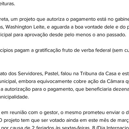
ituras.
eta, um projeto que autoriza o pagamento está no gabine
s, Washington Leite, e aguarda a boa vontade dele e do p
icipal para aprovação desde pelo menos o ano passado.
ípios pagam a gratificação fruto de verba federal (sem cu
ato dos Servidores, Pastel, falou na Tribuna da Casa e est
unicipal, embora equivocamente cobre ação da Câmara qu
a autorização para o pagamento, que beneficiaria dezenas
nicipalidade.
 em reunião com o gestor, o mesmo prometeu enviar o 
 O projeto tem que ser votado ainda em este mês de mar
or causa de 2 feriados às sextas-feiras, 8 (Dia Internacio