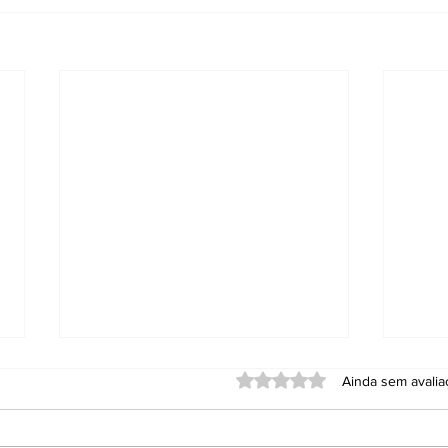
Avaliado com 0 de 5 estrel
Ainda sem avali