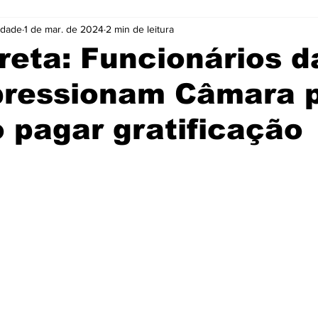
idade
1 de mar. de 2024
2 min de leitura
Cidades
Coluna
Concursos
Cultura
reta: Funcionários d
pressionam Câmara 
Emprego
Enquete
Eventos
Fotos
o pagar gratificação
ócio
Noticias
Policia
Prefeitura
Publicidade
e 5 estrelas.
e
Tecnologia
Videos