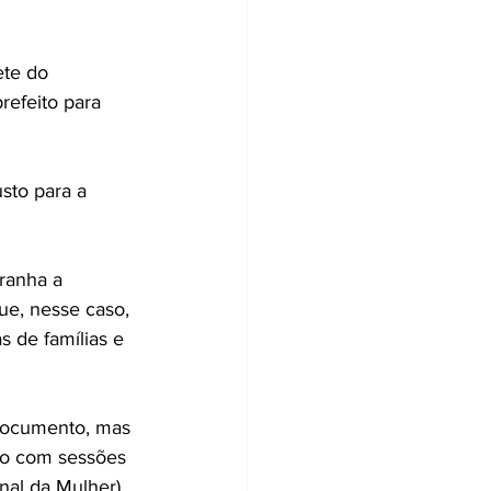
te do 
refeito para 
sto para a 
ranha a 
e, nesse caso, 
 de famílias e 
documento, mas 
ço com sessões 
nal da Mulher) 