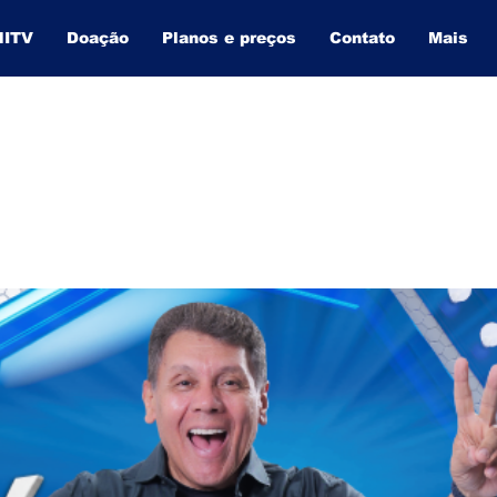
NITV
Doação
Planos e preços
Contato
Mais
BAHIA INFORMA
O SITE QUE MAIS CRESCE NA BAHIA.