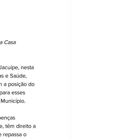
a Casa 
Jacuípe, nesta 
as e Saúde, 
m a posição do 
 para esses 
 Município.
oenças 
, têm direito a 
 repassa o 