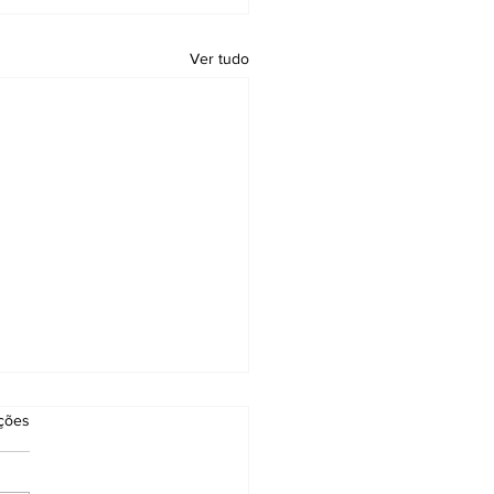
Ver tudo
as.
ações