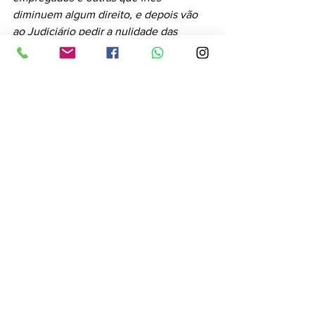
diminuem algum direito, e depois vão 
ao Judiciário pedir a nulidade das 
últimas
”.
Fonte: Conjur
Bahia Informa 
O site que mais cresce na Bahia.
Bahia
Cidades
Brasil
Ver tudo
Posts recentes