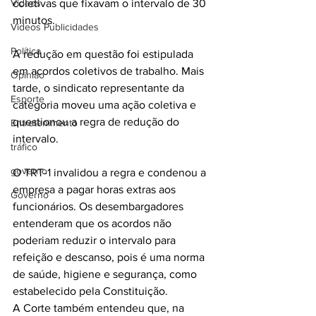
Videos
coletivas que fixavam o intervalo de 30 
minutos.
Videos Publicidades
Política
A redução em questão foi estipulada 
em acordos coletivos de trabalho. Mais 
Opinião
tarde, o sindicato representante da 
Esporte
categoria moveu uma ação coletiva e 
questionou a regra de redução do 
Entretenimento
intervalo.
tráfico
governo
O TRT-1 invalidou a regra e condenou a 
empresa a pagar horas extras aos 
Governo
funcionários. Os desembargadores 
entenderam que os acordos não 
poderiam reduzir o intervalo para 
refeição e descanso, pois é uma norma 
de saúde, higiene e segurança, como 
estabelecido pela Constituição.
A Corte também entendeu que, na 