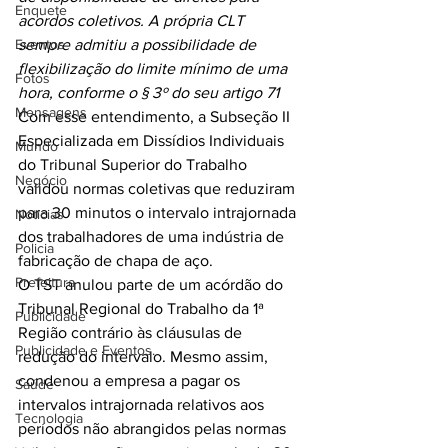
Enquete
acordos coletivos. A própria CLT 
Eventos
sempre admitiu a possibilidade de 
flexibilização do limite mínimo de uma 
Fotos
hora, conforme o § 3º do seu artigo 71
Mensagens
Com esse entendimento, a Subseção II 
Especializada em Dissídios Individuais 
Mundo
do Tribunal Superior do Trabalho 
Negócio
validou normas coletivas que reduziram 
para 30 minutos o intervalo intrajornada 
Noticias
dos trabalhadores de uma indústria de 
Policia
fabricação de chapa de aço.
Prefeitura
O TST anulou parte de um acórdão do 
Tribunal Regional do Trabalho da 1ª 
Publicidade
Região contrário às cláusulas de 
Publicidade e Eventos.
redução do intervalo. Mesmo assim, 
condenou a empresa a pagar os 
Saúde
intervalos intrajornada relativos aos 
Tecnologia
períodos não abrangidos pelas normas 