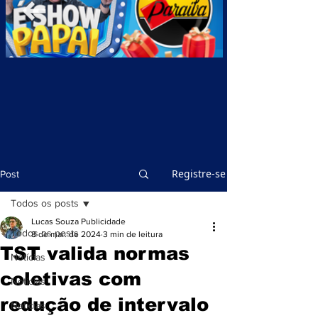
Registre-se
Post
Todos os posts
Lucas Souza Publicidade
Todos os posts
8 de mar. de 2024
3 min de leitura
TST valida normas
Notícias
coletivas com
Notícias
redução de intervalo
Notícias