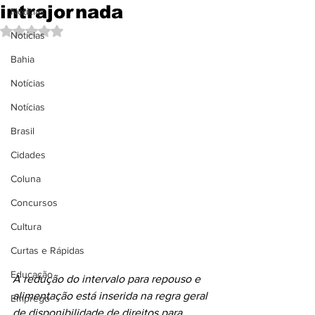
intrajornada
Notícias
Avaliado com NaN de 5 estrelas.
Notícias
Bahia
Notícias
Notícias
Brasil
Cidades
Coluna
Concursos
Cultura
Curtas e Rápidas
Educação
A redução do intervalo para repouso e 
alimentação está inserida na regra geral 
Emprego
de disponibilidade de direitos para 