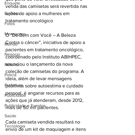
Enquete
venda das camisetas será revertida nas 
Eventos
ações de apoio a mulheres em 
tratamento oncológico
Fotos
Mensagens
O “De Bem com Você – A Beleza 
Contra o câncer”, iniciativa de apoio a 
Mundo
pacientes em tratamento oncológico, 
Negócio
coordenado pelo Instituto ABIHPEC, 
anunciou o lançamento da nova 
Noticias
coleção de camisetas do programa. A 
Policia
ideia, além de levar mensagens 
Prefeitura
positivas sobre autoestima e cuidado 
pessoal, é angariar recursos para as 
Publicidade
ações que já atenderam, desde 2012, 
Publicidade e Eventos.
mais de 50 mil pacientes. 
Saúde
Cada camiseta vendida resultará no 
Tecnologia
envio de um kit de maquiagem e itens 