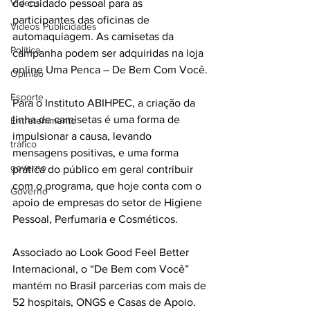
Videos
de cuidado pessoal para as 
participantes das oficinas de 
Videos Publicidades
automaquiagem. As camisetas da 
Política
campanha podem ser adquiridas na loja 
online Uma Penca – De Bem Com Você.
Opinião
Esporte
Para o Instituto ABIHPEC, a criação da 
linha de camisetas é uma forma de 
Entretenimento
impulsionar a causa, levando 
tráfico
mensagens positivas, e uma forma 
governo
prática do público em geral contribuir 
com o programa, que hoje conta com o 
Governo
apoio de empresas do setor de Higiene 
Pessoal, Perfumaria e Cosméticos.
Associado ao Look Good Feel Better 
Internacional, o “De Bem com Você” 
mantém no Brasil parcerias com mais de 
52 hospitais, ONGS e Casas de Apoio. 