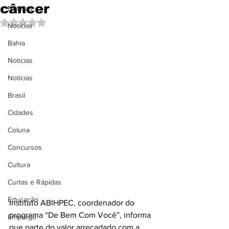
câncer
Notícias
Avaliado com NaN de 5 estrelas.
Notícias
Bahia
Notícias
Notícias
Brasil
Cidades
Coluna
Concursos
Cultura
Curtas e Rápidas
Educação
Instituto ABIHPEC, coordenador do 
programa “De Bem Com Você”, informa 
Emprego
que parte do valor arrecadado com a 