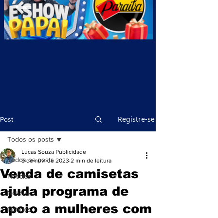
Registre-se
Post
Todos os posts
Lucas Souza Publicidade
Todos os posts
9 de nov. de 2023
2 min de leitura
Venda de camisetas
Notícias
ajuda programa de
Notícias
apoio a mulheres com
Notícias