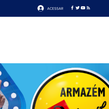
ACESSAR
Notícias
e
Publicidade