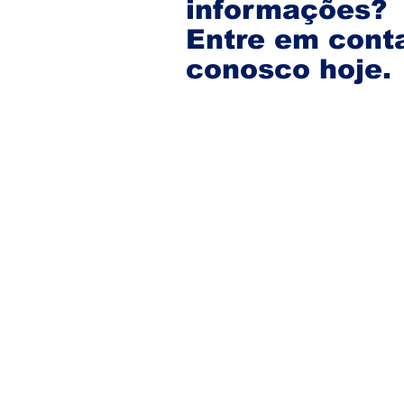
informações?
Entre em cont
conosco hoje.