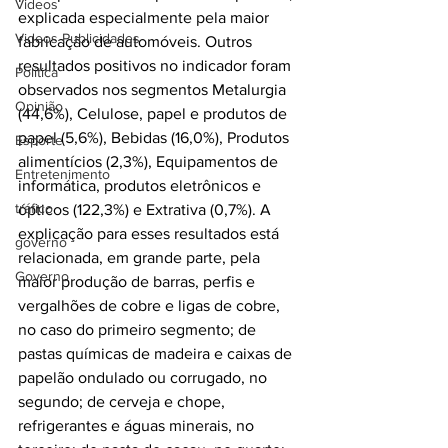
Videos
explicada especialmente pela maior 
Videos Publicidades
fabricação de automóveis. Outros 
resultados positivos no indicador foram 
Política
observados nos segmentos Metalurgia 
Opinião
(44,6%), Celulose, papel e produtos de 
papel (5,6%), Bebidas (16,0%), Produtos 
Esporte
alimentícios (2,3%), Equipamentos de 
Entretenimento
informática, produtos eletrônicos e 
tráfico
ópticos (122,3%) e Extrativa (0,7%). A 
explicação para esses resultados está 
governo
relacionada, em grande parte, pela 
Governo
maior produção de barras, perfis e 
vergalhões de cobre e ligas de cobre, 
no caso do primeiro segmento; de 
pastas químicas de madeira e caixas de 
papelão ondulado ou corrugado, no 
segundo; de cerveja e chope, 
refrigerantes e águas minerais, no 