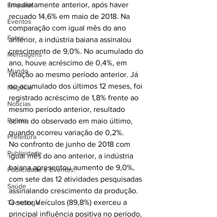
imediatamente anterior, após haver 
Enquete
recuado 14,6% em maio de 2018. Na 
Eventos
comparação com igual mês do ano 
Fotos
anterior, a indústria baiana assinalou 
crescimento de 9,0%. No acumulado do 
Mensagens
ano, houve acréscimo de 0,4%, em 
Mundo
relação ao mesmo período anterior. Já 
no acumulado dos últimos 12 meses, foi 
Negócio
registrado acréscimo de 1,8% frente ao 
Noticias
mesmo período anterior, resultado 
Policia
acima do observado em maio último, 
quando ocorreu variação de 0,2%.
Prefeitura
No confronto de junho de 2018 com 
Publicidade
igual mês do ano anterior, a indústria 
baiana apresentou aumento de 9,0%, 
Publicidade e Eventos.
com sete das 12 atividades pesquisadas 
Saúde
assinalando crescimento da produção. 
O setor Veículos (89,8%) exerceu a 
Tecnologia
principal influência positiva no período, 