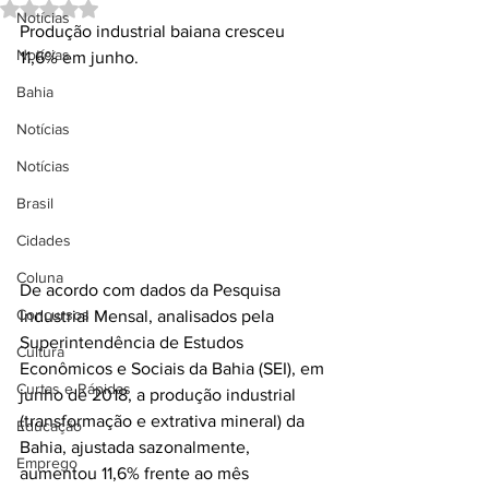
Avaliado com NaN de 5 estrelas.
Notícias
Produção industrial baiana cresceu 
Notícias
11,6% em junho.
Bahia
Notícias
Notícias
Brasil
Cidades
Coluna
De acordo com dados da Pesquisa 
Concursos
Industrial Mensal, analisados pela 
Superintendência de Estudos 
Cultura
Econômicos e Sociais da Bahia (SEI), em 
Curtas e Rápidas
junho de 2018, a produção industrial 
(transformação e extrativa mineral) da 
Educação
Bahia, ajustada sazonalmente, 
Emprego
aumentou 11,6% frente ao mês 