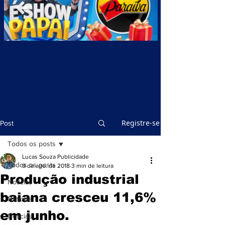
Registre-se
Post
Todos os posts
Lucas Souza Publicidade
Todos os posts
9 de ago. de 2018
3 min de leitura
Produção industrial
Notícias
baiana cresceu 11,6%
Notícias
em junho.
Notícias