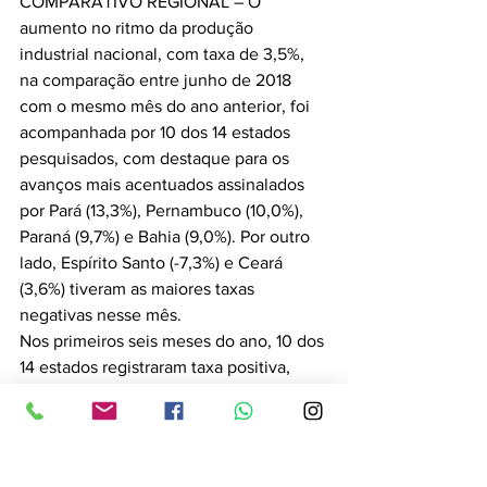
COMPARATIVO REGIONAL – O 
aumento no ritmo da produção 
industrial nacional, com taxa de 3,5%, 
na comparação entre junho de 2018 
com o mesmo mês do ano anterior, foi 
acompanhada por 10 dos 14 estados 
pesquisados, com destaque para os 
avanços mais acentuados assinalados 
por Pará (13,3%), Pernambuco (10,0%), 
Paraná (9,7%) e Bahia (9,0%). Por outro 
lado, Espírito Santo (-7,3%) e Ceará 
(3,6%) tiveram as maiores taxas 
negativas nesse mês.
Nos primeiros seis meses do ano, 10 dos 
14 estados registraram taxa positiva, 
com destaque para os aumentos em 
Amazonas (15,6%), Pará (7,9%) e São 
Paulo (4,8%). Destacaram-se com as 
menores taxas negativas do período 