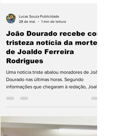
Lucas Souza Publicidade
28 de mai.
1 min de leitura
João Dourado recebe com
tristeza notícia da morte
de Joaldo Ferreira
Rodrigues
Uma notícia triste abalou moradores de João
Dourado nas últimas horas. Segundo
informações que chegaram à redação, Joaldo
Ferreira Rodrigues, natural do município e
que atualmente residia na cidade de Luís
Eduardo Magalhães, veio a óbito. De acordo
com relatos preliminares, o caso teria