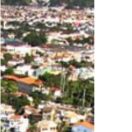
Notícias
Notícias
Notícias
Bahia
Notícias
Notícias
Brasil
Cidades
Coluna
Concursos
Cultura
Curtas e
Rápidas
Educação
Emprego
Enquete
Eventos