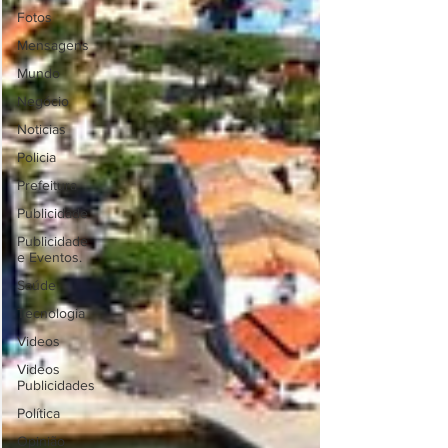
Fotos
Mensagens
Mundo
Negócio
Noticias
Policia
Prefeitura
Publicidade
Publicidade
e Eventos.
Saúde
Tecnologia
Videos
Videos
Publicidades
Política
Opinião