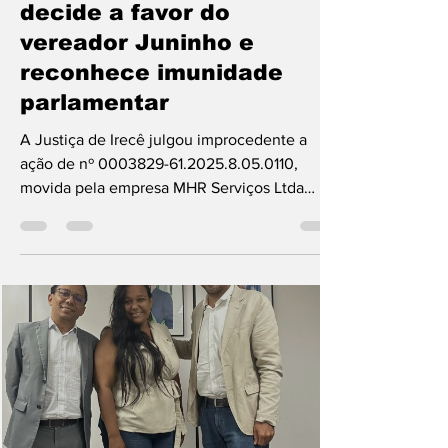
Bahia Informa
17 de abr.
1 min de leitura
João Dourado: Justiça
decide a favor do
vereador Juninho e
reconhece imunidade
parlamentar
A Justiça de Irecê julgou improcedente a
ação de nº 0003829-61.2025.8.05.0110,
movida pela empresa MHR Serviços Ltda
contra o vereador Juninho (Abimael Dourado
Lima Junior), de João Dourado, que havia
sido acusado de causar danos morais após
declarações públicas sobre contratos
administrativos. De acordo com o processo, o
parlamentar questionou possíveis