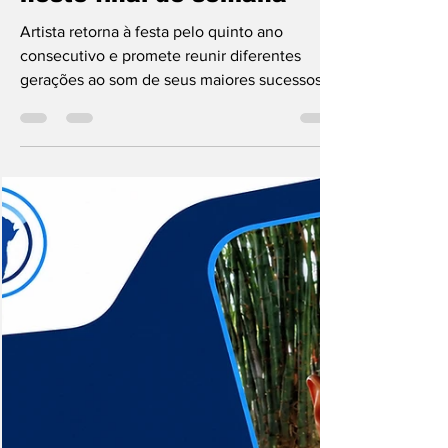
neste final de semana
Artista retorna à festa pelo quinto ano
consecutivo e promete reunir diferentes
gerações ao som de seus maiores sucessos
Responsável por revolucionar o cenário
musical brasileiro ao criar a axé music, Luiz
Caldas é uma das atrações confirmadas da
programação de São João na Bahia. No
próximo dia 21 de junho, o artista sobe ao
palco da Praça da Bandeira, em Jequié, para
um show gratuito que promete reunir
diferentes gerações ao som de sucessos que
marcaram sua trajetória e a hi