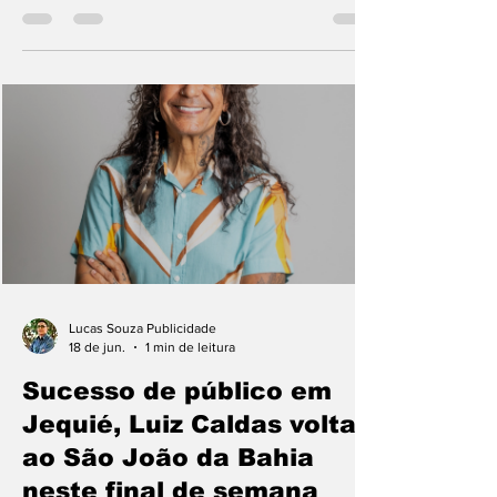
implantação de uma marina na Ponta do
Humaitá, um dos pontos mais valorizados do
litoral da capital baiana. A proposta foi
apresentada pela empresa BR Marinas e
passará por estudos técnicos, jurídicos,
econômicos e ambientais antes de seguir
para as próximas etapas. Segundo o texto
oficial, a Manifestação de Interesse da
Iniciativa Privada tem como objetivo viabilizar
a instalação e operação
Lucas Souza Publicidade
18 de jun.
1 min de leitura
Sucesso de público em
Jequié, Luiz Caldas volta
ao São João da Bahia