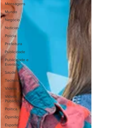
Mensagens
Mundo
Negócio
Noticias
Policia
Prefeitura
Publicidade
Publicidade e
Eventos.
Saúde
Tecnologia
Videos
Videos
Publicidades
Política
Opinião
Esporte