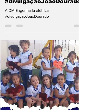
Jane Santos
7 de jan. de 2020
1 min de leitura
A DM Engenharia elétrica
#divulgaçaoJoaoDourado
A DM Engenharia elétrica
#divulgaçaoJoaoDourado