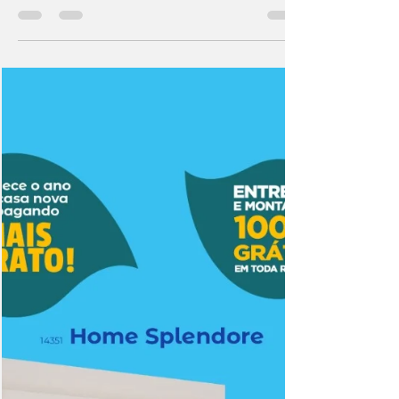
COMUNICADO GEORGE INFORMÁTICA -
QUALIFICAÇÃO PROFISSIONAL
#divulgaçãoJoãoDourado