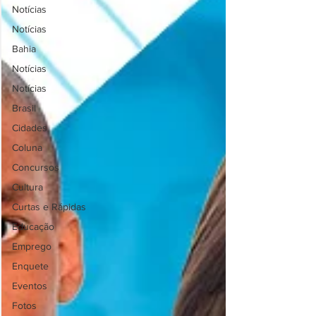
Notícias
Notícias
Bahia
Notícias
Notícias
Brasil
Cidades
Coluna
Concursos
Cultura
Curtas e Rápidas
Educação
Emprego
Enquete
Eventos
Fotos