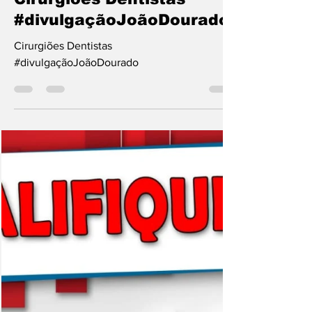
8 de jan. de 2020
1 min de leitura
Cirurgiões Dentistas
#divulgaçãoJoãoDourado
Cirurgiões Dentistas
#divulgaçãoJoãoDourado