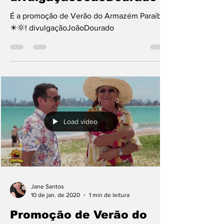
divulgaçãoJoãoDourado
É a promoção de Verão do Armazém Paraíba
☀🌞! divulgaçãoJoãoDourado
Load video
Jane Santos
10 de jan. de 2020
1 min de leitura