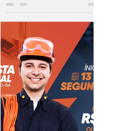
#DivulgaçãoJoãoDourado
Center Móveis e Eletros
#DivulgaçãoJoãoDourado