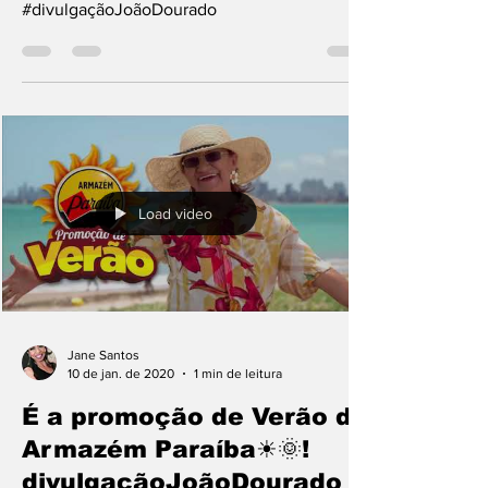
qualificação de sucesso.
#divulgaçãoJoãoDourado
Load video
Jane Santos
10 de jan. de 2020
1 min de leitura
É a promoção de Verão do
Armazém Paraíba☀🌞!