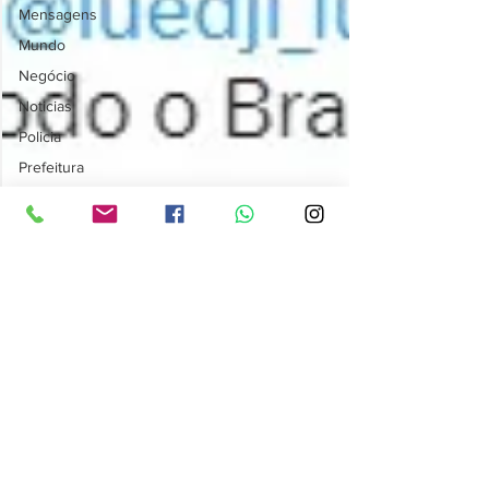
Mensagens
Mundo
Negócio
Noticias
Policia
Prefeitura
Publicidade
Publicidade e
Eventos.
Saúde
Tecnologia
Videos
Videos
Publicidades
Lucas Souza Publicidade
Política
10 de mar. de 2023
1 min de leitura
Opinião
Prefeito Bruno Reis
Esporte