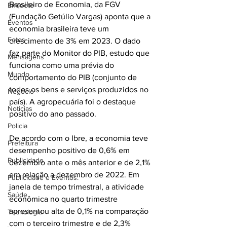
Brasileiro de Economia, da FGV 
Enquete
(Fundação Getúlio Vargas) aponta que a 
Eventos
economia brasileira teve um 
Fotos
crescimento de 3% em 2023. O dado 
faz parte do Monitor do PIB, estudo que 
Mensagens
funciona como uma prévia do 
Mundo
comportamento do PIB (conjunto de 
todos os bens e serviços produzidos no 
Negócio
país). A agropecuária foi o destaque 
Noticias
positivo do ano passado.
Policia
De acordo com o Ibre, a economia teve 
Prefeitura
desempenho positivo de 0,6% em 
Publicidade
dezembro ante o mês anterior e de 2,1% 
em relação a dezembro de 2022. Em 
Publicidade e Eventos.
janela de tempo trimestral, a atividade 
Saúde
econômica no quarto trimestre 
apresentou alta de 0,1% na comparação 
Tecnologia
com o terceiro trimestre e de 2,3% 