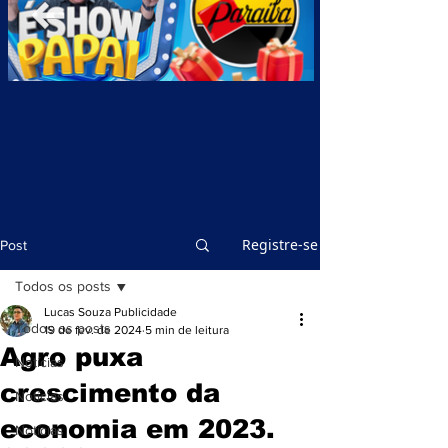
Registre-se
Post
Todos os posts
Lucas Souza Publicidade
Todos os posts
19 de fev. de 2024
5 min de leitura
Agro puxa
Notícias
crescimento da
Notícias
economia em 2023.
Notícias