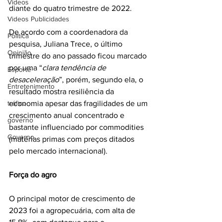
Videos
diante do quatro trimestre de 2022.
Videos Publicidades
De acordo com a coordenadora da 
Política
pesquisa, Juliana Trece, o último 
Opinião
trimestre do ano passado ficou marcado 
por uma “
clara tendência de 
Esporte
desaceleração
”, porém, segundo ela, o 
Entretenimento
resultado mostra resiliência da 
tráfico
economia apesar das fragilidades de um 
crescimento anual concentrado e 
governo
bastante influenciado por commodities 
Governo
(matérias primas com preços ditados 
pelo mercado internacional).
Força do agro
O principal motor de crescimento de 
2023 foi a agropecuária, com alta de 