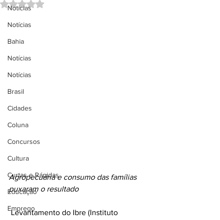
Avaliado com NaN de 5 estrelas.
Notícias
Notícias
Bahia
Notícias
Notícias
Brasil
Cidades
Coluna
Concursos
Cultura
Curtas e Rápidas
Agropecuária e consumo das famílias 
puxaram o resultado
Educação
Emprego
 Levantamento do Ibre (Instituto 