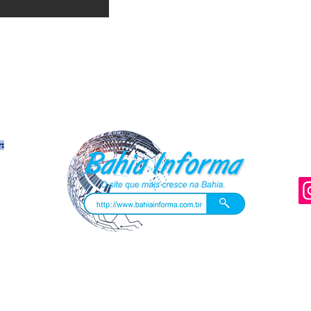
:
ambém
rupos