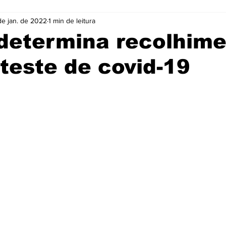
de jan. de 2022
1 min de leitura
Cidades
Coluna
Concursos
Cultura
determina recolhim
teste de covid-19
Emprego
Enquete
Eventos
Fotos
e 5 estrelas.
ócio
Noticias
Policia
Prefeitura
Publicidade
e
Tecnologia
Videos