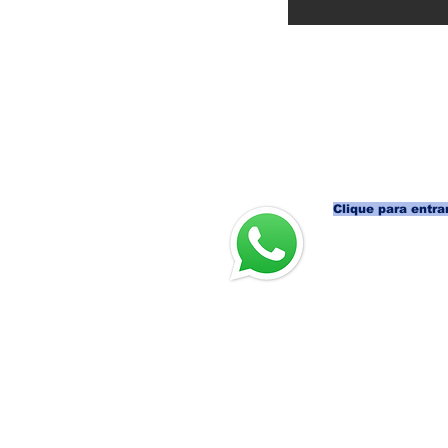
Clique para entrar
Participe t
dos nossos g
Voltar ao Topo