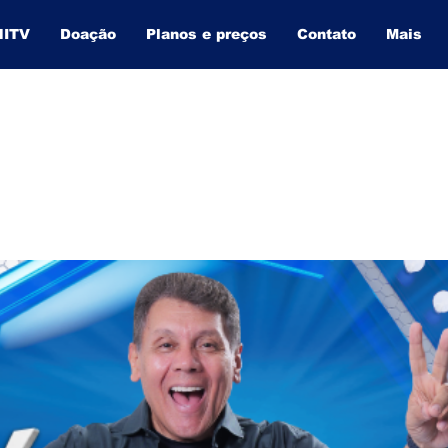
NITV
Doação
Planos e preços
Contato
Mais
BAHIA INFORMA
O SITE QUE MAIS CRESCE NA BAHIA.