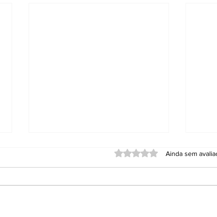
Avaliado com 0 de 5 estrel
Ainda sem avali