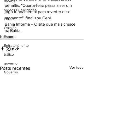
Videos
pênaltis. "Quarta-feira passa a ser um 
Videos Publicidades
jogo fundamental para reverter esse 
momento", finalizou Ceni.
Política
Bahia Informa – O site que mais cresce 
Opinião
na Bahia.
Noticias
Esporte
Entretenimento
tráfico
governo
Ver tudo
Posts recentes
Governo