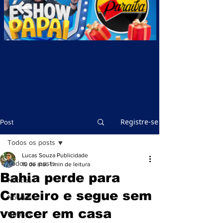
Registre-se
Post
Todos os posts
Lucas Souza Publicidade
Todos os posts
10 de mai.
1 min de leitura
Bahia perde para
Notícias
Cruzeiro e segue sem
Notícias
vencer em casa
Notícias