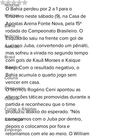
Avaliado com NaN de 5 estrelas.
Notícias
O Bahia perdeu por 2 a 1 para o 
Notícias
Cruzeiro neste sábado (9), na Casa de 
Apostas Arena Fonte Nova, pela 15ª 
Bahia
rodada do Campeonato Brasileiro. O 
Notícias
Esquadrão saiu na frente com gol de 
Luciano Juba, convertendo um pênalti, 
Notícias
mas sofreu a virada no segundo tempo 
Brasil
com gols de Kauã Moraes e Kaique 
Cidades
Kenji. Com o resultado negativo, o 
Bahia acumula o quarto jogo sem 
Coluna
vencer em casa.
Concursos
O técnico Rogério Ceni apontou as 
alterações táticas promovidas durante a 
Cultura
partida e reconheceu que o time 
Curtas e Rápidas
produziu abaixo do esperado. "Nós 
começamos com o Juba por dentro, 
Educação
depois o colocamos por fora e 
Emprego
retornamos com ele ao meio. O William 