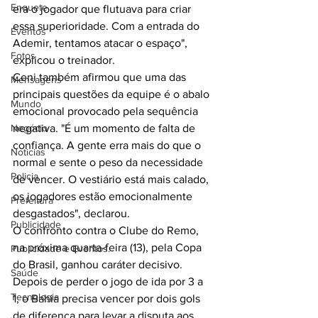
Enquete
era o jogador que flutuava para criar 
essa superioridade. Com a entrada do 
Eventos
Ademir, tentamos atacar o espaço", 
Fotos
explicou o treinador.
Ceni também afirmou que uma das 
Mensagens
principais questões da equipe é o abalo 
Mundo
emocional provocado pela sequência 
Negócio
negativa. "É um momento de falta de 
confiança. A gente erra mais do que o 
Noticias
normal e sente o peso da necessidade 
Policia
de vencer. O vestiário está mais calado, 
os jogadores estão emocionalmente 
Prefeitura
desgastados", declarou.
Publicidade
O confronto contra o Clube do Remo, 
na próxima quarta-feira (13), pela Copa 
Publicidade e Eventos.
do Brasil, ganhou caráter decisivo. 
Saúde
Depois de perder o jogo de ida por 3 a 
Tecnologia
1, o Bahia precisa vencer por dois gols 
de diferença para levar a disputa aos 