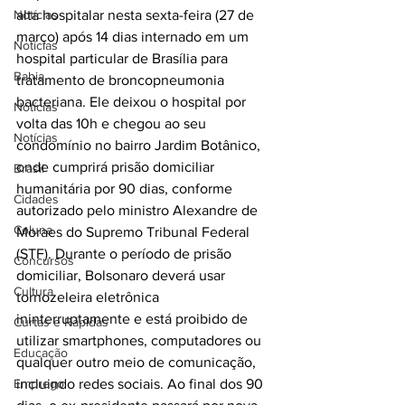
Notícias
alta hospitalar nesta sexta-feira (27 de 
março) após 14 dias internado em um 
Notícias
hospital particular de Brasília para 
Bahia
tratamento de broncopneumonia 
bacteriana. Ele deixou o hospital por 
Notícias
volta das 10h e chegou ao seu 
Notícias
condomínio no bairro Jardim Botânico, 
onde cumprirá prisão domiciliar 
Brasil
humanitária por 90 dias, conforme 
Cidades
autorizado pelo ministro Alexandre de 
Coluna
Moraes do Supremo Tribunal Federal 
(STF). Durante o período de prisão 
Concursos
domiciliar, Bolsonaro deverá usar 
Cultura
tornozeleira eletrônica 
ininterruptamente e está proibido de 
Curtas e Rápidas
utilizar smartphones, computadores ou 
Educação
qualquer outro meio de comunicação, 
Emprego
incluindo redes sociais. Ao final dos 90 