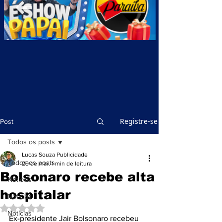
Registre-se
Post
Todos os posts
Lucas Souza Publicidade
Todos os posts
29 de mar.
1 min de leitura
Bolsonaro recebe alta
Notícias
hospitalar
Notícias
Avaliado com NaN de 5 estrelas.
Notícias
Ex-presidente Jair Bolsonaro recebeu 