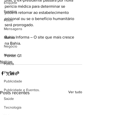
dias, o ex-presidente passará por nova 
Enquete
perícia médica para determinar se 
Eventos
poderá retornar ao estabelecimento 
prisional ou se o benefício humanitário 
Fotos
será prorrogado.
Mensagens
Bahia Informa – O site que mais cresce 
Mundo
na Bahia.
Negócio
Noticias
Fonte: G1
Notícias
Policia
Prefeitura
Publicidade
Publicidade e Eventos.
Ver tudo
Posts recentes
Saúde
Tecnologia