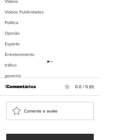
Videos
Videos Publicidades
Política
Opinião
Esporte
Entretenimento
tráfico
governo
Governo
Comentários
0.0 / 5 (0)
PF e Ibama
Helicópteros
Comente e avalie
deflagram Operação
ao combater
Fortuna contra
incêndios na
garimpo ilegal em
terra indígena