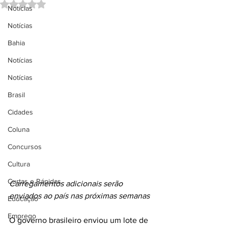
Avaliado com NaN de 5 estrelas.
Notícias
Notícias
Bahia
Notícias
Notícias
Brasil
Cidades
Coluna
Concursos
Cultura
Curtas e Rápidas
Carregamentos adicionais serão 
enviados ao país nas próximas semanas
Educação
Emprego
O governo brasileiro enviou um lote de 