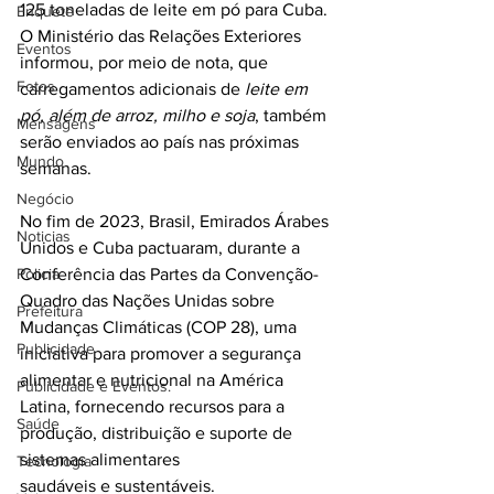
125 toneladas de leite em pó para Cuba. 
Enquete
O Ministério das Relações Exteriores 
Eventos
informou, por meio de nota, que 
Fotos
carregamentos adicionais de 
leite em 
pó, além de arroz, milho e soja
, também 
Mensagens
serão enviados ao país nas próximas 
Mundo
semanas.
Negócio
No fim de 2023, Brasil, Emirados Árabes 
Noticias
Unidos e Cuba pactuaram, durante a 
Policia
Conferência das Partes da Convenção-
Quadro das Nações Unidas sobre 
Prefeitura
Mudanças Climáticas (COP 28), uma 
Publicidade
iniciativa para promover a segurança 
alimentar e nutricional na América 
Publicidade e Eventos.
Latina, fornecendo recursos para a 
Saúde
produção, distribuição e suporte de 
sistemas alimentares 
Tecnologia
saudáveis e sustentáveis.