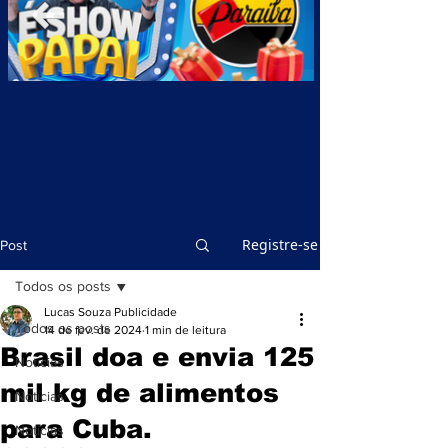
Registre-se
Post
Todos os posts
Lucas Souza Publicidade
Todos os posts
14 de fev. de 2024
1 min de leitura
Brasil doa e envia 125
Notícias
mil kg de alimentos
Notícias
para Cuba.
Notícias