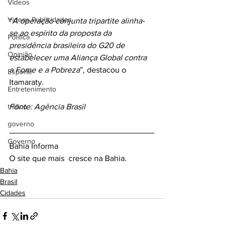
Videos
Videos Publicidades
“
A operação conjunta tripartite alinha-
se ao espírito da proposta da 
Política
presidência brasileira do G20 de 
Opinião
estabelecer uma Aliança Global contra 
a Fome e a Pobreza
”, destacou o 
Esporte
Itamaraty.
Entretenimento
tráfico
Fonte: Agência Brasil
governo
Governo
Bahia Informa 
O site que mais  cresce na Bahia.
Bahia
Brasil
Cidades