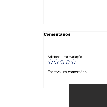
Comentários
Adicione uma avaliação*
Anvisa proíbe
Escreva um comentário
repelentes e
suplemento falsificado