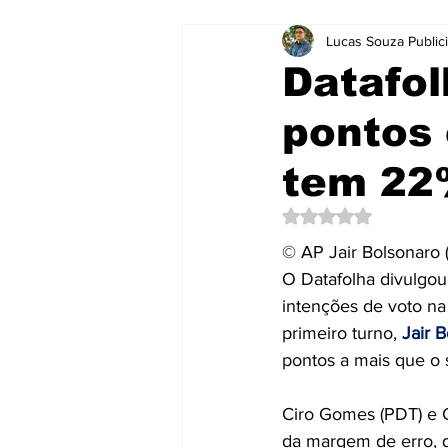
Lucas Souza Public
Notícias
Notícias
Brasil
Datafol
pontos
Curtas e Rápidas
Educação
tem 22
Mensagens
Mundo
Neg
Avaliado com NaN d
© AP Jair Bolsonaro 
O Datafolha divulgou 
Publicidade e Eventos.
Saúd
intenções de voto na 
primeiro turno, 
Jair 
pontos a mais que o
Ciro Gomes (PDT) e 
da margem de erro, q