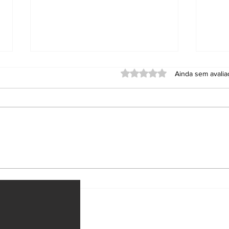
Avaliado com 0 de 5 estrel
Ainda sem avali
PT lança Jerônimo
Bra
Rodrigues à reeleição
emb
na Bahia
ataq
e M