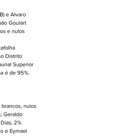
 
) e Alvaro 
oão Goulart 
os e nulos 
afolha 
o Distrito 
bunal Superior 
sa é de 95%.
 brancos, nulos 
; Geraldo 
 Dias, 2% 
ho e Eymael 