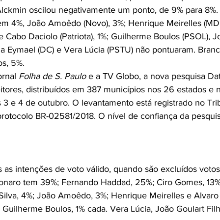
lckmin oscilou negativamente um ponto, de 9% para 8%.
tem 4%, João Amoêdo (Novo), 3%; Henrique Meirelles (MDB
e Cabo Daciolo (Patriota), 1%; Guilherme Boulos (PSOL), J
ria Eymael (DC) e Vera Lúcia (PSTU) não pontuaram. Branc
s, 5%. 
rnal 
Folha de S. Paulo 
e a TV Globo, a nova pesquisa Dat
eitores, distribuídos em 387 municípios nos 26 estados e n
s 3 e 4 de outubro. O levantamento está registrado no Tri
o protocolo BR-02581/2018. O nível de confiança da pesqui
as intenções de voto válido, quando são excluídos votos
lsonaro tem 39%; Fernando Haddad, 25%; Ciro Gomes, 13%
Silva, 4%; João Amoêdo, 3%; Henrique Meirelles e Alvaro
 Guilherme Boulos, 1% cada. Vera Lúcia, João Goulart Fil