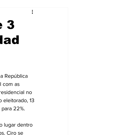
e 3
dad
da República
al com as 
residencial no 
eleitorado, 13 
% para 22%.
 lugar dentro 
s. Ciro se 