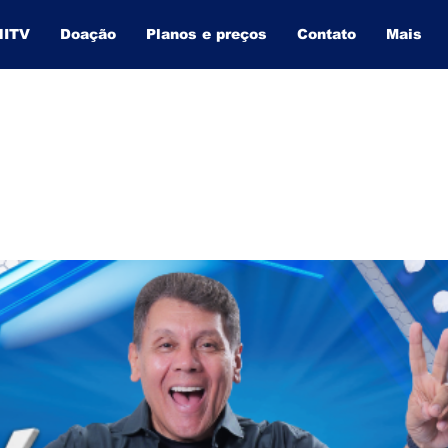
NITV
Doação
Planos e preços
Contato
Mais
BAHIA INFORMA
O SITE QUE MAIS CRESCE NA BAHIA.