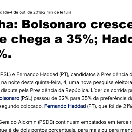
idade
4 de out. de 2018
2 min de leitura
Cidades
Coluna
Concursos
Cultura
ha: Bolsonaro cresc
 e chega a 35%; Had
Emprego
Enquete
Eventos
Fotos
%.
ócio
Noticias
Policia
Prefeitura
Publicidade
e 5 estrelas.
(PSL) e Fernando Haddad (PT), candidatos à Presidência 
na noite desta quinta-feira, 4, uma nova pesquisa eleitor
e
Tecnologia
Videos
disputa pela Presidência da República. Líder da corrida p
Bolsonaro
 (PSL) passou de 32% para 35% da preferência do 
 segundo colocado, 
Fernando Haddad
 (PT), que foi de 21
Geraldo Alckmin (PSDB) continuam empatados em terceiro
ue é de dois pontos porcentuais, para mais ou para meno