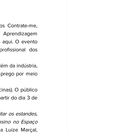
os Contrate-me, 
 Aprendizagem 
o aqui. O evento 
ofissional dos 
ém da indústria, 
prego por meio 
inas). O público 
rtir do dia 3 de 
ar os estandes, 
sino no Espaço 
a Luize Marçal, 