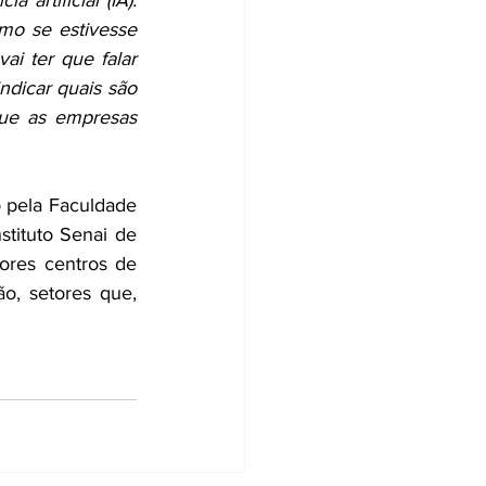
artificial (IA). 
o se estivesse 
i ter que falar 
ndicar quais são 
que as empresas 
 pela Faculdade 
stituto Senai de 
res centros de 
o, setores que, 