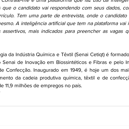
Contrate-me é uma plataforma que faz uso da inteligência 
s que o candidato vai respondendo com seus dados, com
culo. Tem uma parte de entrevista, onde o candidato va
mo. A inteligência artificial que tem na plataforma vai i
is assertivos, mais indicados para preencher as vagas 
ia da Indústria Química e Têxtil (Senai Cetiqt) é formado
to Senai de Inovação em Biossintéticos e Fibras e pelo In
 de Confecção. Inaugurado em 1949, é hoje um dos maio
ento da cadeia produtiva química, têxtil e de confecçã
de 11,9 milhões de empregos no país.