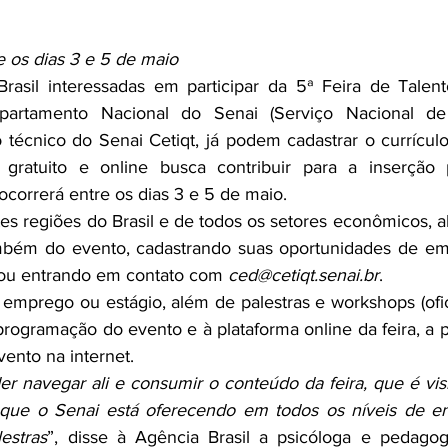
e os dias 3 e 5 de maio
rasil interessadas em participar da 5ª Feira de Talent
partamento Nacional do Senai (Serviço Nacional de
o técnico do Senai Cetiqt, já podem cadastrar o currícul
gratuito e online busca contribuir para a inserção pr
a ocorrerá entre os dias 3 e 5 de maio.
s regiões do Brasil e de todos os setores econômicos, al
mbém do evento, cadastrando suas oportunidades de em
 ou entrando em contato com 
ced@cetiqt.senai.br
.
 emprego ou estágio, além de palestras e workshops (ofic
rogramação do evento e à plataforma online da feira, a pa
ento na internet.
r navegar ali e consumir o conteúdo da feira, que é visit
que o Senai está oferecendo em todos os níveis de en
lestras
”, disse à Agência Brasil a psicóloga e pedagog