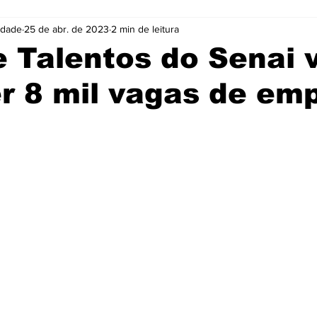
idade
25 de abr. de 2023
2 min de leitura
Cidades
Coluna
Concursos
Cultura
e Talentos do Senai 
r 8 mil vagas de em
Emprego
Enquete
Eventos
Fotos
e 5 estrelas.
ócio
Noticias
Policia
Prefeitura
Publicidade
e
Tecnologia
Videos