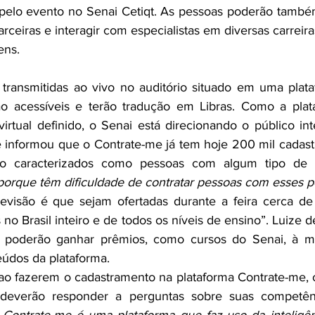
 pelo evento no Senai Cetiqt. As pessoas poderão també
rceiras e interagir com especialistas em diversas carreira
ens.
 transmitidas ao vivo no auditório situado em uma plata
ão acessíveis e terão tradução em Libras. Como a plat
rtual definido, o Senai está direcionando o público int
ze informou que o Contrate-me já tem hoje 200 mil cadastr
o caracterizados como pessoas com algum tipo de de
rque têm dificuldade de contratar pessoas com esses pe
evisão é que sejam ofertadas durante a feira cerca de 
no Brasil inteiro e de todos os níveis de ensino”. Luize 
s poderão ganhar prêmios, como cursos do Senai, à m
údos da plataforma.
ao fazerem o cadastramento na plataforma Contrate-me, o
everão responder a perguntas sobre suas competênci