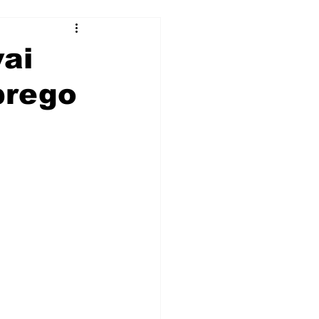
vai
prego