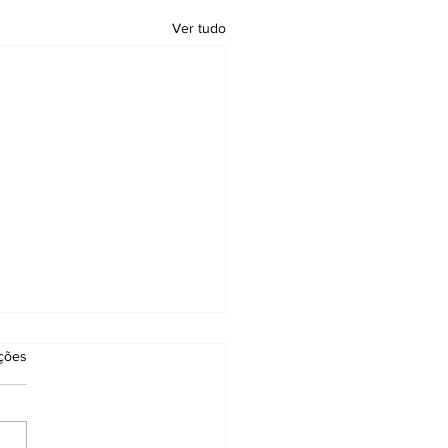
Ver tudo
as.
ações