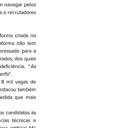
m navegar pelos 
s e recrutadores 
forma criada no 
aforma não tem 
eressado para a 
ados, dos quais 
ficiência. “
As 
rfis
”.
8 mil vagas de 
destacou também 
edida que mais 
s candidatos às 
as técnicas e 