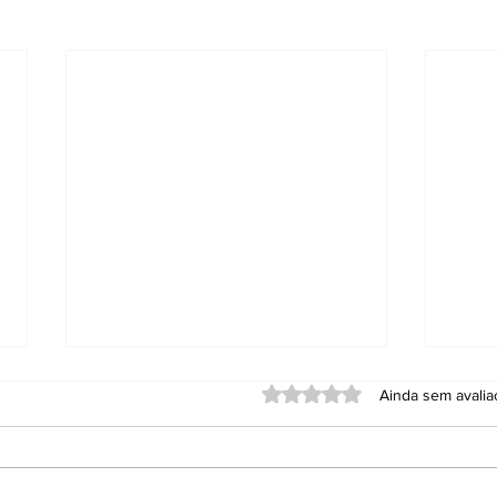
Avaliado com 0 de 5 estrel
Ainda sem avali