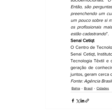
socioemocionais. “
O 
Então, são pergunta
preenchendo um currí
um pouco sobre si mes
os profissionais ma
estão cadastrando
”.
Senai Cetiqt
O Centro de Tecnolog
Senai Cetiqt, Institu
Tecnologia Têxtil e
geração de conhecim
juntos, geram cerca 
Fonte: Agência Brasil
Bahia
Brasil
Cidades