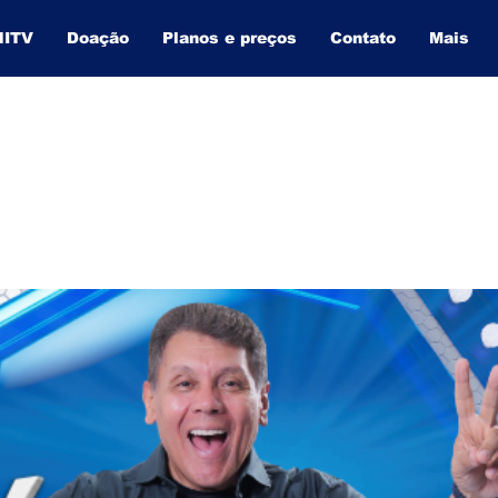
NITV
Doação
Planos e preços
Contato
Mais
BAHIA INFORMA
O SITE QUE MAIS CRESCE NA BAHIA.