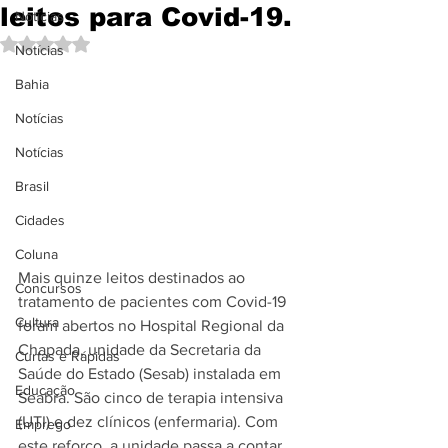
leitos para Covid-19.
Notícias
Avaliado com NaN de 5 estrelas.
Notícias
Bahia
Notícias
Notícias
Brasil
Cidades
Coluna
Mais quinze leitos destinados ao 
Concursos
tratamento de pacientes com Covid-19 
Cultura
foram abertos no Hospital Regional da 
Chapada, unidade da Secretaria da 
Curtas e Rápidas
Saúde do Estado (Sesab) instalada em 
Educação
Seabra. São cinco de terapia intensiva 
(UTI) e dez clínicos (enfermaria). Com 
Emprego
este reforço, a unidade passa a contar 