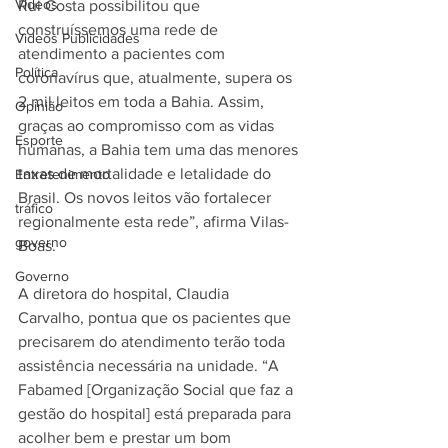
Videos
Rui Costa possibilitou que 
construíssemos uma rede de 
Videos Publicidades
atendimento a pacientes com 
Política
coronavírus que, atualmente, supera os 
2 mil leitos em toda a Bahia. Assim, 
Opinião
graças ao compromisso com as vidas 
Esporte
humanas, a Bahia tem uma das menores 
taxas de mortalidade e letalidade do 
Entretenimento
Brasil. Os novos leitos vão fortalecer 
tráfico
regionalmente esta rede”, afirma Vilas-
governo
Boas.
Governo
A diretora do hospital, Claudia 
Carvalho, pontua que os pacientes que 
precisarem do atendimento terão toda 
assistência necessária na unidade. “A 
Fabamed [Organização Social que faz a 
gestão do hospital] está preparada para 
acolher bem e prestar um bom 