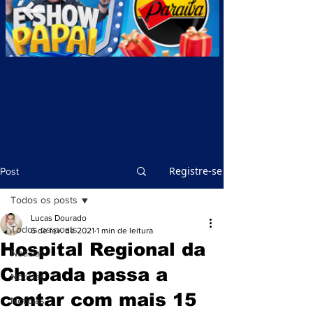
Registre-se
Post
Todos os posts
Lucas Dourado
Todos os posts
6 de fev. de 2021
1 min de leitura
Hospital Regional da
Notícias
Chapada passa a
Notícias
contar com mais 15
Notícias