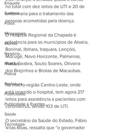
Enquete
no total com dez leitos de UTI e 20 de 
Eventos
enfermaria para o tratamento das 
pessoas acometidas pela doença.
Fotos
Mensagens
O Hospital Regional da Chapada é 
referência para os municípios de Abaíra, 
Mundo
Boninal, Ibitiara, Iraquara, Lençóis, 
Negócio
Mucugê, Novo Horizonte, Palmeiras, 
Piatã, Seabra, Souto Soares, Oliveira 
Noticias
dos Brejinhos e Brotas de Macaúbas.
Policia
Prefeitura
Na macro-região Centro-Leste, onde 
está inserido o hospital, tem agora 217 
Publicidade
leitos para assistência a pacientes com 
Publicidade e Eventos.
coronavírus, sendo 103 de UTI.
Saúde
O secretário da Saúde do Estado, Fábio 
Tecnologia
Vilas-Boas, ressalta que “o governador 