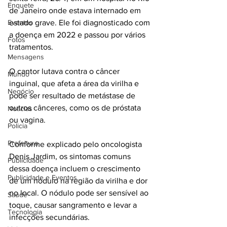
Enquete
de Janeiro onde estava internado em 
Eventos
estado grave. Ele foi diagnosticado com 
a doença em 2022 e passou por vários 
Fotos
tratamentos.
Mensagens
O cantor lutava contra o câncer 
Mundo
inguinal, que afeta a área da virilha e 
Negócio
pode ser resultado de metástase de 
outros cânceres, como os de próstata 
Noticias
ou vagina.
Policia
Prefeitura
Conforme explicado pelo oncologista 
Denis Jardim, os sintomas comuns 
Publicidade
dessa doença incluem o crescimento 
Publicidade e Eventos.
de um nódulo na região da virilha e dor 
no local. O nódulo pode ser sensível ao 
Saúde
toque, causar sangramento e levar a 
Tecnologia
infecções secundárias.