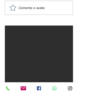
Ciclone-bomba causa
Anvisa proíbe
Comente e avalie
morte e destruição
repelentes e
no Sul e Sudeste do
suplemento
Brasil
falsificado