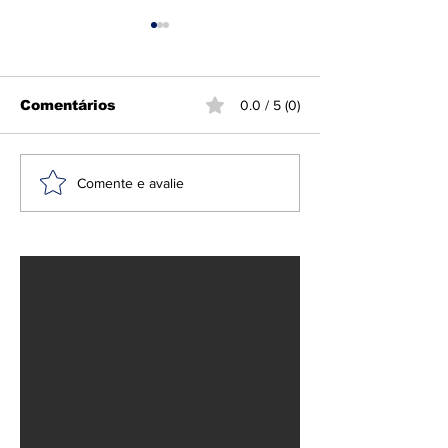
Comentários
0.0 / 5 (0)
PT lança Jerônimo
Brasil convo
Comente e avalie
Rodrigues à
embaixador 
reeleição na Bahia
ataques de Mi
Lula e Morae