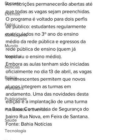
Enquete
As inscrições permanecerão abertas até 
que todas as vagas sejam preenchidas. 
Eventos
O programa é voltado para dois perfis 
Fotos
de público: estudantes regularmente 
matriculados no 3º ano do ensino 
Mensagens
médio da rede pública e egressos da 
Mundo
rede pública de ensino (quem já 
Negócio
concluiu o ensino médio).
Embora as aulas tenham sido iniciadas 
Noticias
oficialmente no dia 13 de abril, as vagas 
Policia
remanescentes permitem que novos 
alunos integrem as turmas em 
Prefeitura
andamento. Uma das novidades desta 
Publicidade
edição é a implantação de uma turma 
na Base Comunitária de Segurança do 
Publicidade e Eventos.
bairro Rua Nova, em Feira de Santana.
Saúde
Fonte: Bahia Notícias
Tecnologia