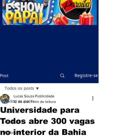
Registre-se
Post
Todos os posts
Lucas Souza Publicidade
Todos os posts
12 de mai.
1 min de leitura
Universidade para
Notícias
Todos abre 300 vagas
Notícias
no interior da Bahia
Notícias