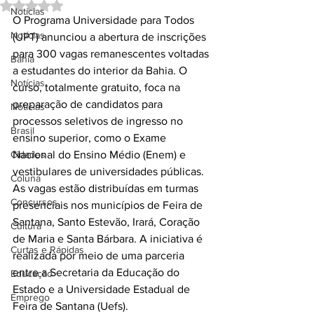
Avaliado com NaN de 5 estrelas.
Notícias
O Programa Universidade para Todos 
Notícias
(UPT) anunciou a abertura de inscrições 
para 300 vagas remanescentes voltadas 
Bahia
a estudantes do interior da Bahia. O 
Notícias
curso, totalmente gratuito, foca na 
preparação de candidatos para 
Notícias
processos seletivos de ingresso no 
Brasil
ensino superior, como o Exame 
Cidades
Nacional do Ensino Médio (Enem) e 
vestibulares de universidades públicas.
Coluna
As vagas estão distribuídas em turmas 
Concursos
presenciais nos municípios de Feira de 
Santana, Santo Estevão, Irará, Coração 
Cultura
de Maria e Santa Bárbara. A iniciativa é 
Curtas e Rápidas
realizada por meio de uma parceria 
entre a Secretaria da Educação do 
Educação
Estado e a Universidade Estadual de 
Emprego
Feira de Santana (Uefs).