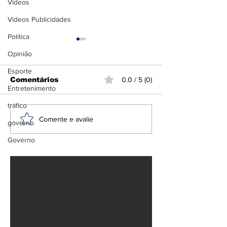
Videos
Videos Publicidades
Política
Opinião
Esporte
Comentários
0.0 / 5 (0)
Entretenimento
tráfico
PF e Ibama
Helicópteros
Comente e avalie
governo
deflagram Operação
ao combater
Fortuna contra
incêndios na
Governo
garimpo ilegal em
terra indígena