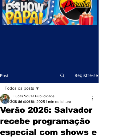
Registre-se
Post
Todos os posts
Lucas Souza Publicidade
Todos os posts
18 de dez. de 2025
1 min de leitura
Verão 2026: Salvador
Notícias
recebe programação
Notícias
especial com shows e
Notícias