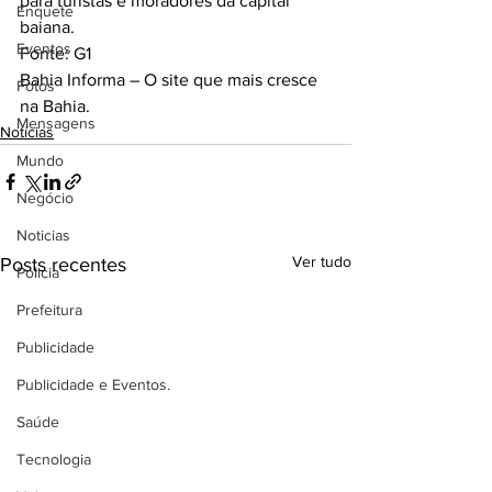
para turistas e moradores da capital 
Enquete
baiana.
Eventos
Fonte: G1
Bahia Informa – O site que mais cresce 
Fotos
na Bahia.
Mensagens
Notícias
Mundo
Negócio
Noticias
Ver tudo
Posts recentes
Policia
Prefeitura
Publicidade
Publicidade e Eventos.
Saúde
Tecnologia