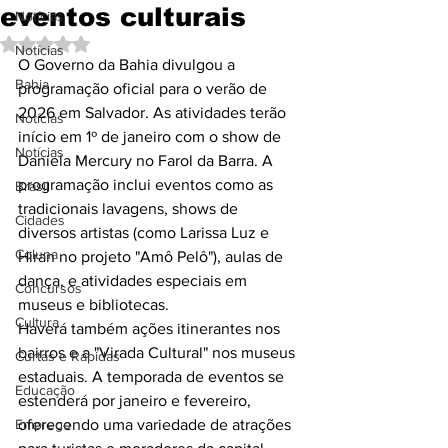
eventos culturais
Notícias
Avaliado com NaN de 5 estrelas.
Notícias
O Governo da Bahia divulgou a 
Bahia
programação oficial para o verão de 
2026 em Salvador. As atividades terão 
Notícias
início em 1º de janeiro com o show de 
Notícias
Daniela Mercury no Farol da Barra. A 
programação inclui eventos como as 
Brasil
tradicionais lavagens, shows de 
Cidades
diversos artistas (como Larissa Luz e 
Coluna
Hiran no projeto "Amô Pelô"), aulas de 
dança, e atividades especiais em 
Concursos
museus e bibliotecas.
Cultura
Haverá também ações itinerantes nos 
bairros e a "Virada Cultural" nos museus 
Curtas e Rápidas
estaduais. A temporada de eventos se 
Educação
estenderá por janeiro e fevereiro, 
Emprego
oferecendo uma variedade de atrações 