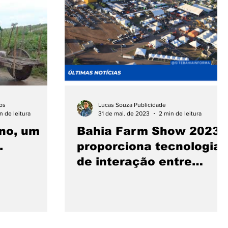
nquete
Eventos
ros
Lucas Souza Publicidade
n de leitura
31 de mai. de 2023
2 min de leitura
ino, um
Bahia Farm Show 2023
.
proporciona tecnologias
de interação entre
expositores e visitantes