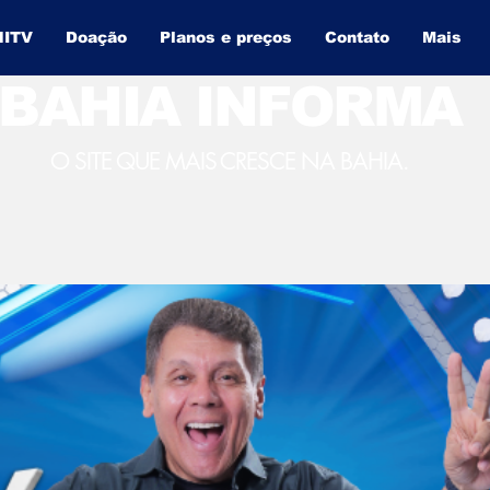
NITV
Doação
Planos e preços
Contato
Mais
BAHIA INFORMA
O SITE QUE MAIS CRESCE NA BAHIA.