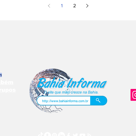
1
2
:
ambém
rupos