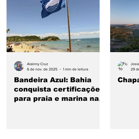
Cidades
Coluna
Concursos
Cultura
Fotos
Mensagens
Mundo
Negócio
Publicidade e Eventos.
Saúde
Tecnologi
Alainny Cruz
Josi
6 de nov. de 2025
1 min de leitura
29 d
Bandeira Azul: Bahia
Chap
conquista certificações
para praia e marina na
temporada 2025/2026