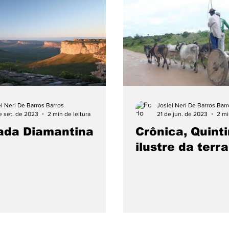
Curtas e Rápidas
Educação
Emprego
E
Noticias
Policia
Prefeitura
Publicidade
a
Videos
el Neri De Barros Barros
Josiel Neri De Barros Bar
e set. de 2023
2 min de leitura
21 de jun. de 2023
2 mi
ada Diamantina
Crônica, Quint
ilustre da terra