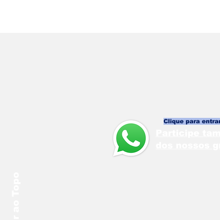
Clique para entrar
Participe t
dos nossos g
Voltar ao Topo