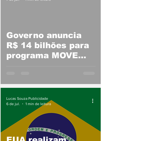
Governo anuncia
R$ 14 bilhões para
programa MOVE
Agricultura
Lucas Souza Publicidade
6 de jul.
1 min de leitura
EUA realizam