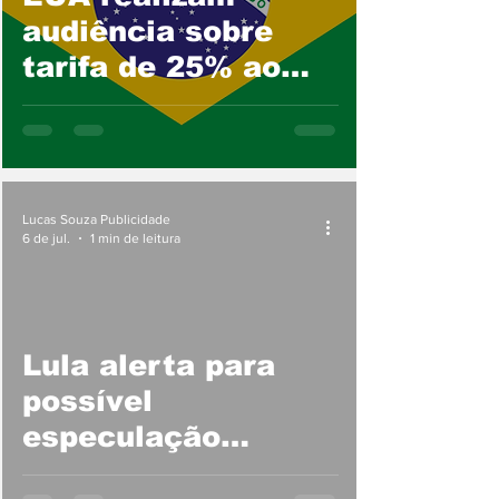
audiência sobre
tarifa de 25% ao
Brasil
Lucas Souza Publicidade
6 de jul.
1 min de leitura
Lula alerta para
possível
especulação
imobiliária em