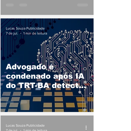
Lucas Souza Publicidade
7 de jul.
1 min de leitura
Advogado é
condenado após IA
do TRT-BA detectar
comando oculto em
recurso
Lucas Souza Publicidade
7 de jul.
1 min de leitura