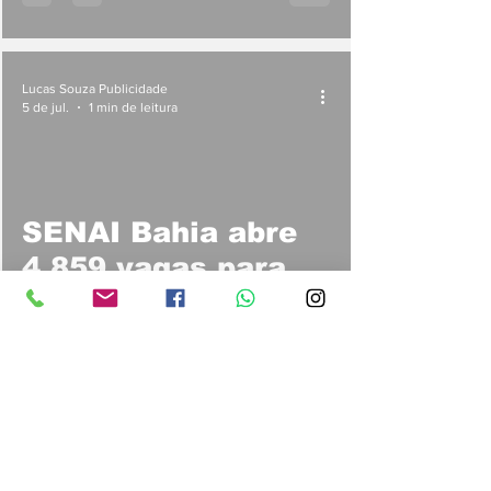
Itaparica
Lucas Souza Publicidade
5 de jul.
1 min de leitura
SENAI Bahia abre
4.859 vagas para
cursos técnicos em
2026
Lucas Souza Publicidade
5 de jul.
1 min de leitura