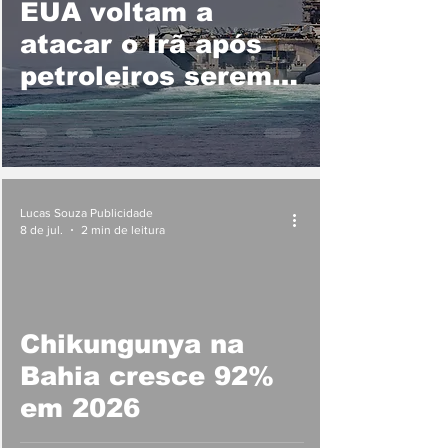
EUA voltam a
atacar o Irã após
petroleiros serem
atingidos no
Estreito de Ormuz
Lucas Souza Publicidade
8 de jul.
2 min de leitura
Chikungunya na
Bahia cresce 92%
em 2026