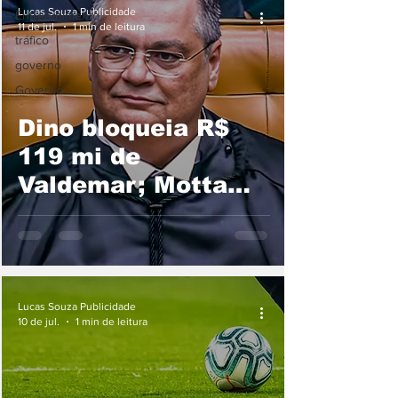
Lucas Souza Publicidade
Entretenimento
11 de jul.
1 min de leitura
tráfico
governo
Governo
Dino bloqueia R$
119 mi de
Valdemar; Motta
critica decisão
Lucas Souza Publicidade
10 de jul.
1 min de leitura