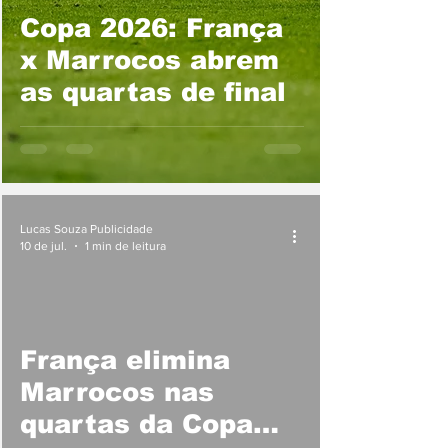
Copa 2026: França
x Marrocos abrem
as quartas de final
Lucas Souza Publicidade
10 de jul.
1 min de leitura
França elimina
Marrocos nas
quartas da Copa