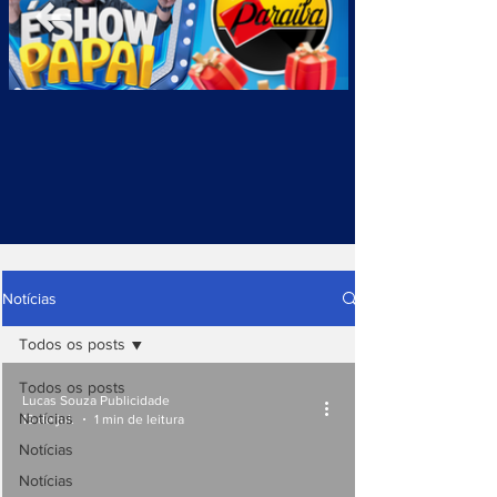
Notícias
Todos os posts
Todos os posts
Lucas Souza Publicidade
Notícias
13 de jul.
1 min de leitura
Notícias
Notícias