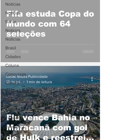
Notícias
Fifa estuda Copa do
Notícias
Bahia
Mundo com 64
Notícias
seleções
Notícias
Brasil
Cidades
Coluna
Concursos
Lucas Souza Publicidade
12 de jul.
1 min de leitura
Cultura
Curtas e Rápidas
Educação
Emprego
Flu vence Bahia no
Enquete
Maracanã com gol
Eventos
Fotos
de Hulk e reestreia