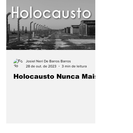
Cidades
Coluna
Concursos
Cultura
Fotos
Mensagens
Mundo
Negócio
Publicidade e Eventos.
Saúde
Tecnologi
Josiel Neri De Barros Barros
28 de out. de 2023
3 min de leitura
Holocausto Nunca Mais