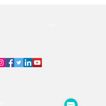
Login
LSP