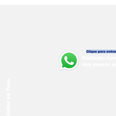
Clique para entrar
Participe t
dos nossos g
Voltar ao Topo