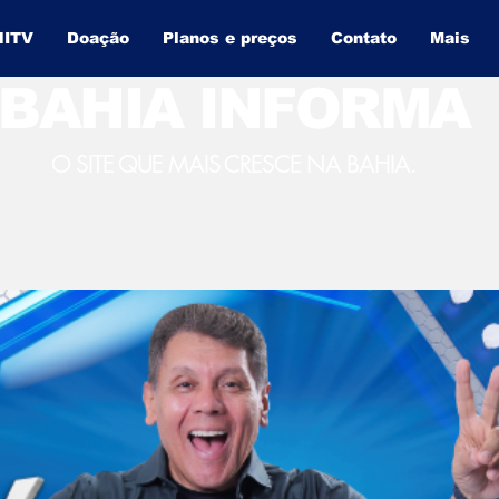
NITV
Doação
Planos e preços
Contato
Mais
BAHIA INFORMA
O SITE QUE MAIS CRESCE NA BAHIA.