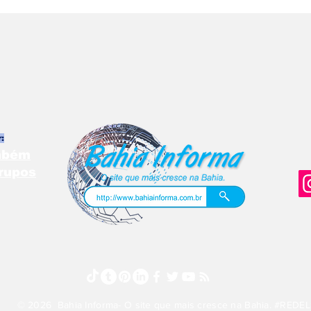
:
ambém
rupos
© 2026 Bahia Informa- O site que mais cresce na Bahia. #REDE