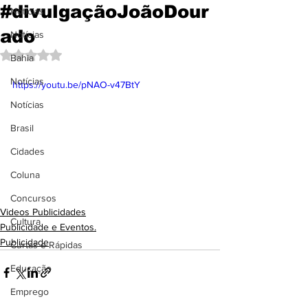
#divulgaçãoJoãoDour
Notícias
ado
Notícias
Avaliado com NaN de 5 estrelas.
Bahia
Notícias
https://youtu.be/pNAO-v47BtY
Notícias
Brasil
Cidades
Coluna
Concursos
Videos Publicidades
Cultura
Publicidade e Eventos.
Publicidade
Curtas e Rápidas
Educação
Emprego