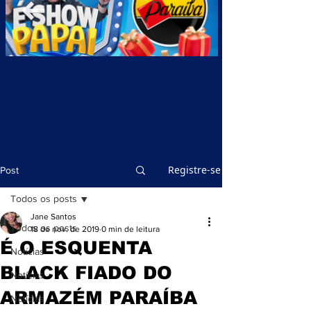
Registre-se
Post
Todos os posts
Jane Santos
Todos os posts
18 de nov. de 2019
0 min de leitura
É O ESQUENTA
Notícias
BLACK FIADO DO
Notícias
ARMAZÉM PARAÍBA
Notícias